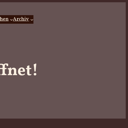
hen
Archiv
fnet!